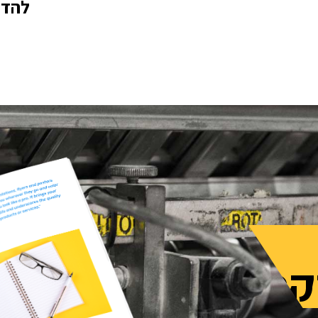
להדפ
קט