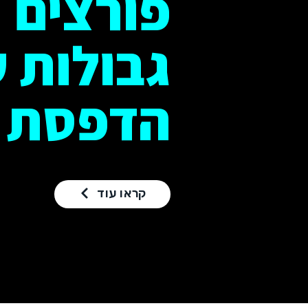
פורצים
גבולות 
הדפסת DTF
קראו עוד