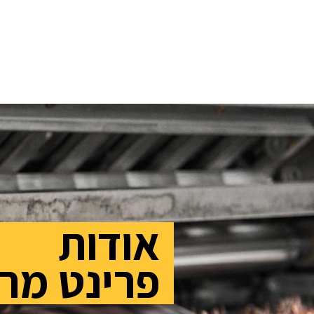
אודות
פרינט מר