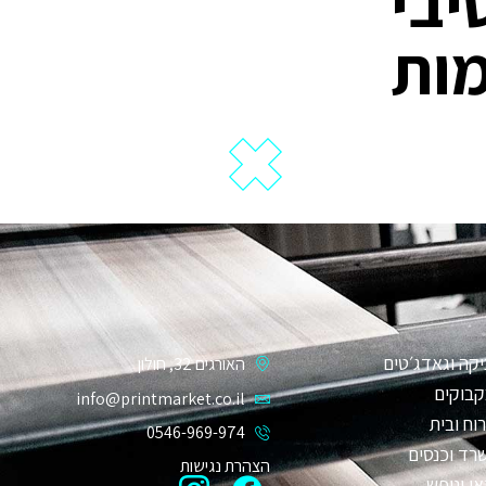
יבי
ות
קה וגאדג׳טים
האורגים 32, חולון
קבוקים
info@printmarket.co.il
וח ובית
0546-969-974
רד וכנסים
הצהרת נגישות
אי ונופש