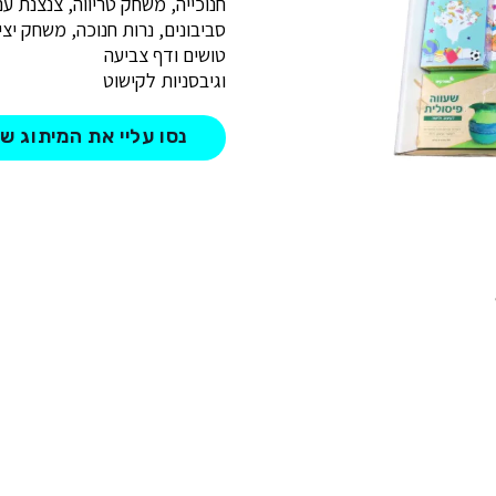
חנוכייה, משחק טריווה, צנצנת 
סביבונים, נרות חנוכה, משחק יצי
טושים ודף צביעה
וגיבסניות לקישוט
נסו עליי את המיתוג ש