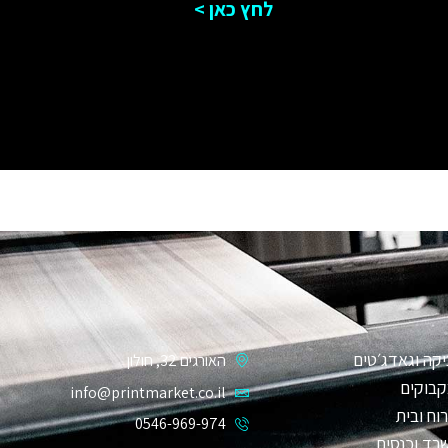
לחץ כאן >
קה וגאדג׳טים
האורגים 32, חולון
קבוקים
info@printmarket.co.il
וח ובית
0546-969-974
רד וכנסים