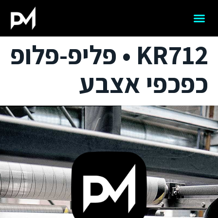
KR712 • פליפ-פלופ
כפכפי אצבע