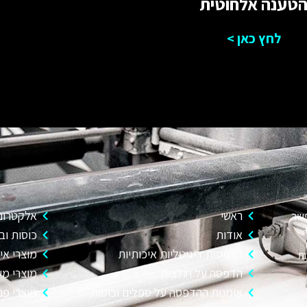
טענה אלחוטית
לחץ כאן >
ראשי
אלקטרוני
פשר
אודות
כוסות וב
הדפסות דיגיטליות איכותיות
מוצרי איר
ות
הדפסה על חולצות
מוצרי מש
אומנות ההדפסה על ספלים וכוסות
מוצרי פנ