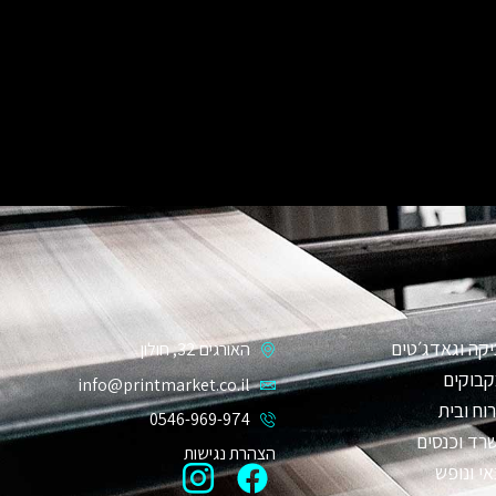
קה וגאדג׳טים
האורגים 32, חולון
קבוקים
info@printmarket.co.il
וח ובית
0546-969-974
רד וכנסים
הצהרת נגישות
אי ונופש