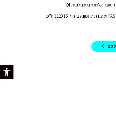
ענה אלחוטי בטכנולוגית QI
לכם
פתח סרגל 