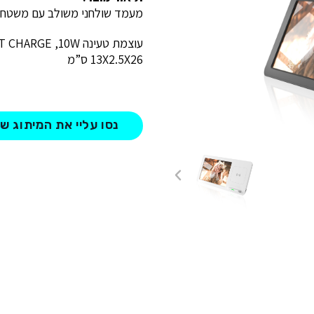
מעמד שולחני משולב עם משטח הט
עוצמת טעינה FAST CHARGE ,10W ומסגרת לתמונה בגודל 112X15 ס”מ
13X2.5X26 ס”מ
נסו עליי את המיתוג ש