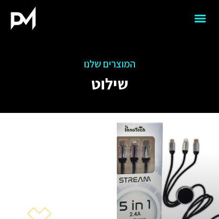
המוצרים שלנו
שילוט