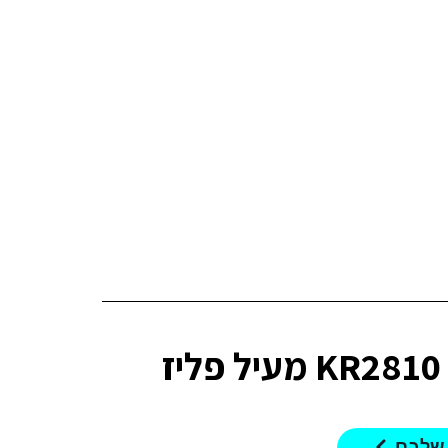
K מעיל פליז
 שלכם