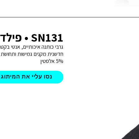
SN131 • פילדו גרבי כותנה
גרבי כותנה איכותיים, אנטי בקט
5% אלסטין
נסו עליי את המיתוג