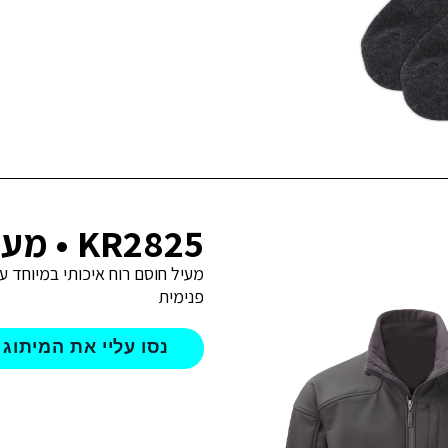
KR2825 • מעיל סופטשל
מעיל חוסם רוח איכותי במיוחד ע
פנימית
נסו עליי את המיתוג