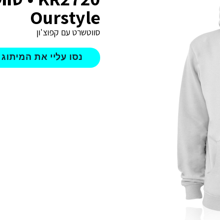
Ourstyle
סווטשרט עם קפוצ'ון
נסו עליי את המיתוג