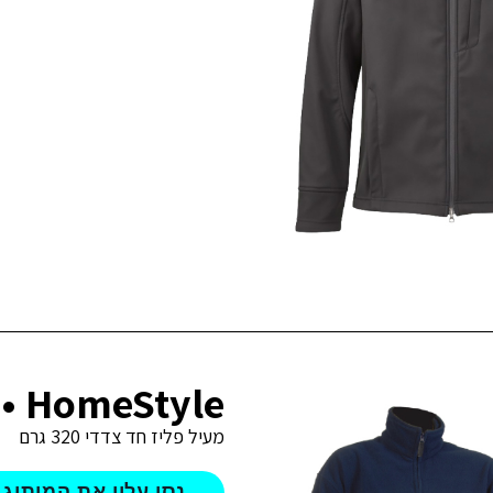
R2810 • HomeStyle
מעיל פליז חד צדדי 320 גרם
נסו עליי את המיתוג