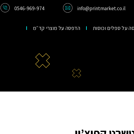
0546-969-974
info@printmarket.co.il
ה על ספלים וכוסות
הדפסה על מוצרי קד״מ
• סווטשרט קפוצ’ון