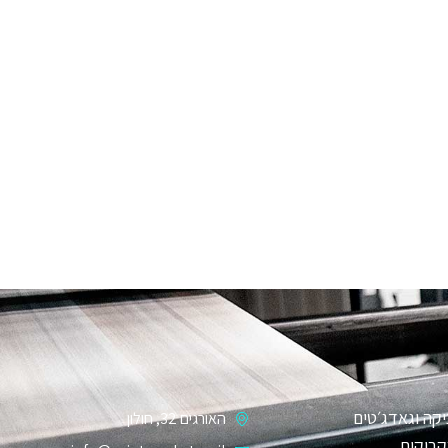
קה וגאדג׳טים
האורגים 32, חולון
קבוקים