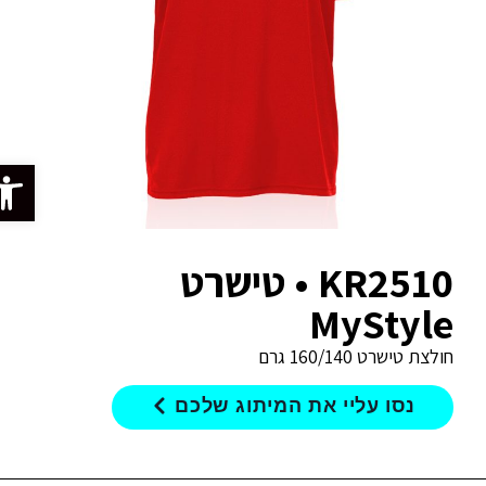
פתח סרג
KR2510 • טישרט
MyStyle
חולצת טישרט 160/140 גרם
נסו עליי את המיתוג שלכם