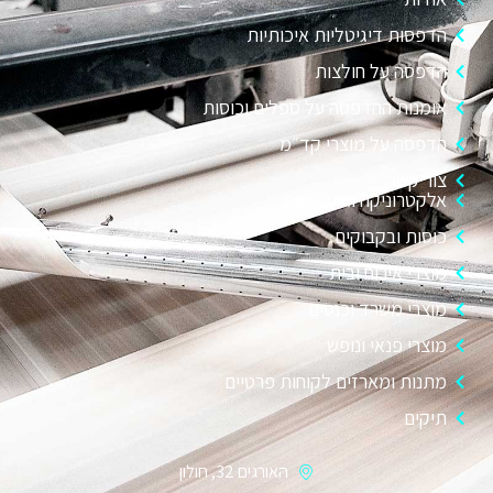
הדפסות דיגיטליות איכותיות
הדפסה על חולצות
אומנות ההדפסה על ספלים וכוסות
הדפסה על מוצרי קד״מ
צור קשר
אלקטרוניקה וגאדג׳טים
כוסות ובקבוקים
מוצרי אירוח ובית
מוצרי משרד וכנסים
מוצרי פנאי ונופש
מתנות ומארזים לקוחות פרטיים
תיקים
האורגים 32, חולון