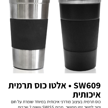
SW609 • אלטו כוס תרמית
איכותית
כוס תרמית בעיצוב מודרני איכותית במיוחד שומרת על חום
וקור למשך זמן ממושך, מבית SWISS עשויה 2 שכבות