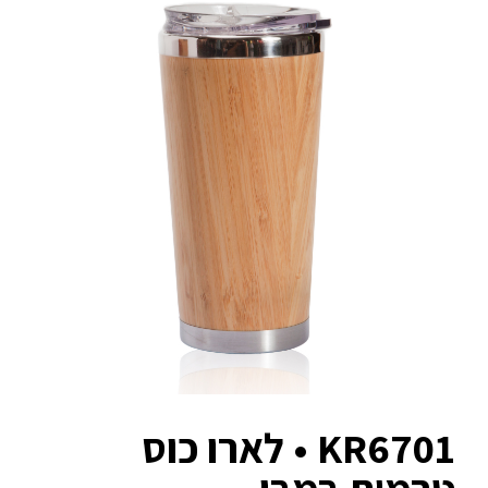
KR6701 • לארו כוס