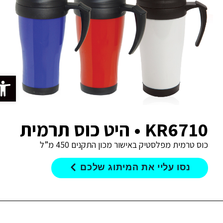
פתח סרג
KR6710 • היט כוס תרמית
כוס טרמית מפלסטיק באישור מכון התקנים 450 מ”ל
נסו עליי את המיתוג שלכם