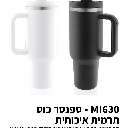
MI630 • ספנסר כוס
תרמית איכותית