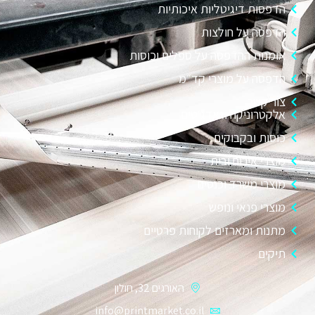
הדפסות דיגיטליות איכותיות
הדפסה על חולצות
אומנות ההדפסה על ספלים וכוסות
הדפסה על מוצרי קד״מ
צור קשר
אלקטרוניקה וגאדג׳טים
כוסות ובקבוקים
מוצרי אירוח ובית
מוצרי משרד וכנסים
מוצרי פנאי ונופש
מתנות ומארזים לקוחות פרטיים
תיקים
האורגים 32, חולון
info@printmarket.co.il