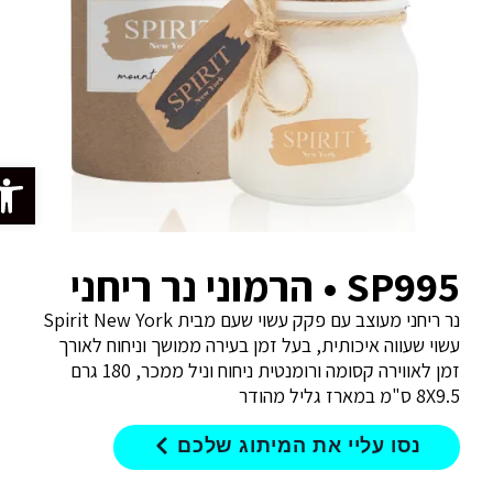
פתח סרג
SP995 • הרמוני נר ריחני
נר ריחני מעוצב עם פקק עשוי שעם מבית Spirit New York
עשוי שעווה איכותית, בעל זמן בעירה ממושך וניחוח לאורך
זמן לאווירה קסומה ורומנטית ניחוח וניל ממכר, 180 גרם
8X9.5 ס"מ במארז גליל מהודר
נסו עליי את המיתוג שלכם