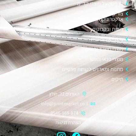
הדפסה על מוצרי קד״מ
צור קשר
אלקטרוניקה וגאדג׳טים
כוסות ובקבוקים
מוצרי אירוח ובית
מוצרי משרד וכנסים
מוצרי פנאי ונופש
מתנות ומארזים לקוחות פרטיים
תיקים
האורגים 32, חולון
info@printmarket.co.il
0546-969-974
הצהרת נגישות