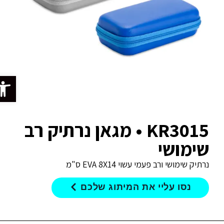
פתח סרג
KR3015 • מגאן נרתיק רב
שימושי
נרתיק שימושי ורב פעמי עשוי EVA 8X14 ס"מ
נסו עליי את המיתוג שלכם