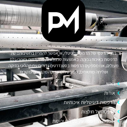
בנוף הדינמי של הדפוס הדיגיטלי, אי אפשר להפריז בחשיבותם של
הדפסות באיכות גבוהה. באמצעות טכנולוגיות מתקדמות וחומרי גלם
מעולים, אנו מספקים הדפסות בסטנדרטים גבוהים עם תהליכי בדיקה
ושליחה מותאמים, שמבטיחים עבודה מקצועית ומקורית.
ראשי
אודות
הדפסות דיגיטליות איכותיות
הדפסה על חולצות
אומנות ההדפסה על ספלים וכוסות