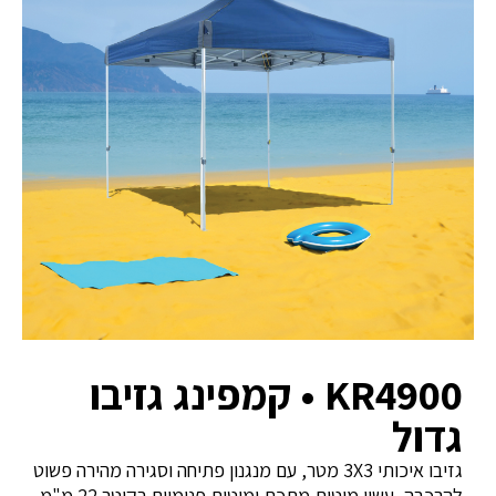
KR4900 • קמפינג גזיבו
גדול
גזיבו איכותי 3X3 מטר, עם מנגנון פתיחה וסגירה מהירה פשוט
להרכבה, עשוי מוטות מתכת ומוטות פנימיים בקוטר 22 מ"מ