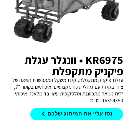
KR6975 • וונגלר עגלת
פיקניק מתקפלת
עגלת פיקניק מתקפלת, קלת משקל המאפשרת נשיאה של
ציוד בקלות עם גלגלי שטח מקצועיים ואיכותיים בקוטר "7,
ידית נשיאה מתכווננת וטלסקופית עשוי בד מלאנז' איכותי
116X54X90 ס"מ
נסו עליי את המיתוג שלכם