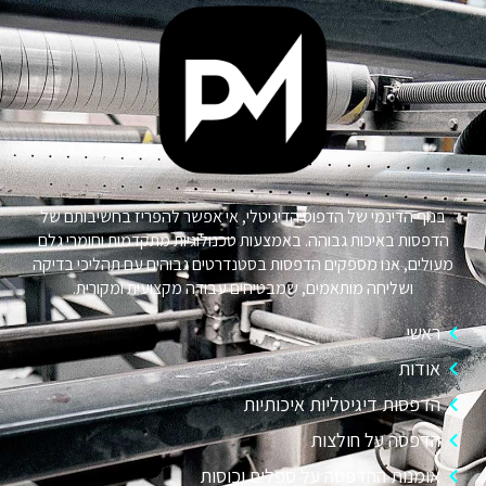
בנוף הדינמי של הדפוס הדיגיטלי, אי אפשר להפריז בחשיבותם של
הדפסות באיכות גבוהה. באמצעות טכנולוגיות מתקדמות וחומרי גלם
מעולים, אנו מספקים הדפסות בסטנדרטים גבוהים עם תהליכי בדיקה
ושליחה מותאמים, שמבטיחים עבודה מקצועית ומקורית.
ראשי
אודות
הדפסות דיגיטליות איכותיות
הדפסה על חולצות
אומנות ההדפסה על ספלים וכוסות