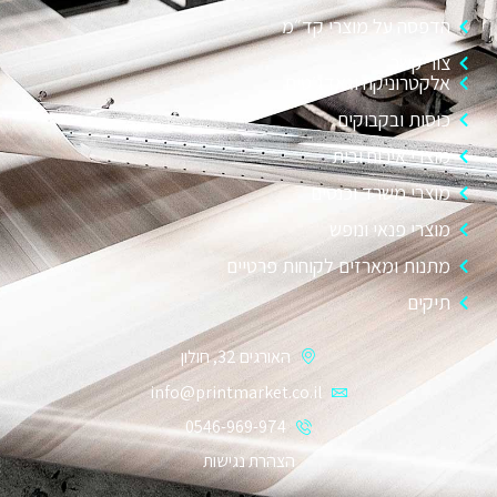
הדפסה על מוצרי קד״מ
צור קשר
אלקטרוניקה וגאדג׳טים
כוסות ובקבוקים
מוצרי אירוח ובית
מוצרי משרד וכנסים
מוצרי פנאי ונופש
מתנות ומארזים לקוחות פרטיים
תיקים
האורגים 32, חולון
info@printmarket.co.il
0546-969-974
הצהרת נגישות