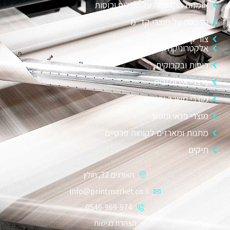
אומנות ההדפסה על ספלים וכוסות
הדפסה על מוצרי קד״מ
צור קשר
אלקטרוניקה וגאדג׳טים
כוסות ובקבוקים
מוצרי אירוח ובית
מוצרי משרד וכנסים
מוצרי פנאי ונופש
מתנות ומארזים לקוחות פרטיים
תיקים
האורגים 32, חולון
info@printmarket.co.il
0546-969-974
הצהרת נגישות