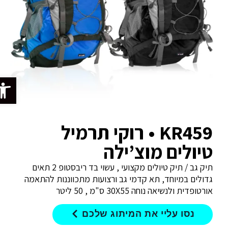
פתח סרג
KR459 • רוקי תרמיל
טיולים מוצ’ילה
תיק גב / תיק טיולים מקצועי , עשוי בד ריבסטופ 2 תאים
גדולים במיוחד, תא קדמי גב ורצועות מתכווננות להתאמה
אורטופדית ולנשיאה נוחה 30X55 ס"מ , 50 ליטר
נסו עליי את המיתוג שלכם