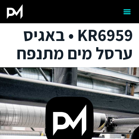
KR6959 • באגיס
ערסל מים מתנפח