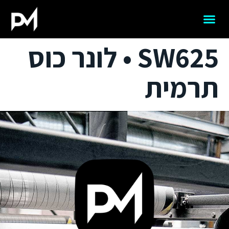
SW625 • לונר כוס
תרמית